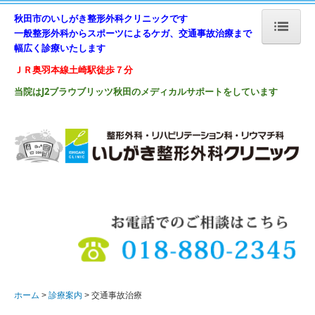
秋田
市のいしがき整形外科クリニックです
一般整形外科からスポーツによるケガ、交通事故治
療まで
幅広く診療いたします
ホーム
ＪＲ奥羽本線土崎駅徒歩７分
診療案内
当院はJ2ブラウブリッツ秋田の
メディカルサポートをしています
受診される方へ
整形外科
スポーツ整形外科
リハビリテーション
交通事故治療
クリニック案内
院長ご挨拶
ホーム
診療案内
交通事故治療
アクセス