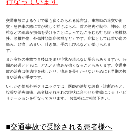
行なっています
交通事故によるケガで最も多くみられる障害は、事故時の追突や衝
突・急停車の際に首が激しく揺さぶられ、首の筋肉や靭帯、神経、頸
椎などの組織が損傷を受けることによって起こるむち打ち症（頸椎捻
挫、頸椎挫傷、外傷性頚部症候群など）です。症状としては首や肩の
痛み、頭痛、めまい、吐き気、手のしびれなどが挙げられま
す。
また突然の事故で直後はあまり症状が現れない場合もありますが、時
間の経過とともに、どんどん痛みが強くなることもあります。交通事
故の治療は後遺症を残したり、痛みを長引かせないためにも早期の検
査や治療が重要です。
いしがき整形外科クリニックでは、医師の適切な診察・診断のもと、
投薬や消炎鎮痛、患者様それぞれの症状に合わせた物療によるリハビ
リテーションを行なっております。 お気軽にご相談下さい。
■
交通事故で受診される
患者様へ