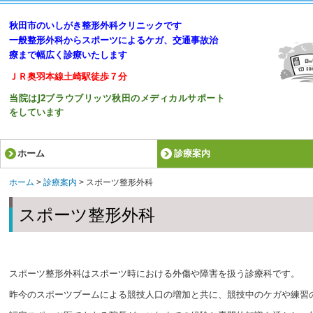
秋田
市のいしがき整形外科クリニックです
一般整形外科からスポーツによるケガ、交通事故治
療まで幅広く診療いたします
ＪＲ奥羽本線土崎駅徒歩７分
当院はJ2ブラウブリッツ秋田の
メディカルサポート
をしています
ホーム
診療案内
受診される方へ
整形外科
スポーツ整形外科
リハビリテーション
交通事故治療
ホーム
診療案内
スポーツ整形外科
スポーツ整形外科
スポーツ整形外科はスポーツ時における外傷や障害を扱う診療科です。
昨今のスポーツブームによる競技人口の増加と共に、競技中のケガや練習