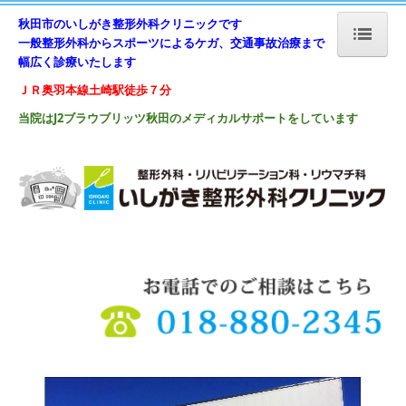
秋田
市のいしがき整形外科クリニックです
一般整形外科からスポーツによるケガ、交通事故治
療まで
幅広く診療いたします
ホーム
ＪＲ奥羽本線土崎駅徒歩７分
診療案内
当院はJ2ブラウブリッツ秋田の
メディカルサポートをしています
受診される方へ
整形外科
スポーツ整形外科
リハビリテーション
交通事故治療
クリニック案内
院長ご挨拶
アクセス