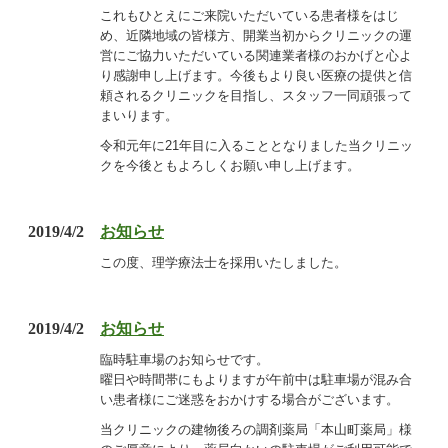
これもひとえにご来院いただいている患者様をはじ
め、近隣地域の皆様方、開業当初からクリニックの運
営にご協力いただいている関連業者様のおかげと心よ
り感謝申し上げます。今後もより良い医療の提供と信
頼されるクリニックを目指し、スタッフ一同頑張って
まいります。
令和元年に21年目に入ることとなりました当クリニッ
クを今後ともよろしくお願い申し上げます。
2019/4/2
お知らせ
この度、理学療法士を採用いたしました。
2019/4/2
お知らせ
臨時駐車場のお知らせです。
曜日や時間帯にもよりますが午前中は駐車場が混み合
い患者様にご迷惑をおかけする
場合がございます。
当クリニックの建物後ろの調剤薬局「本山町薬局」様