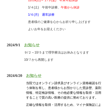
12/29(日)～１/３(金) 年末年始休診
1/４(土) 午前中診療、
午後から休診
1/６(月) 通常診療
患者様のご健康を心からお祈り申し上げます
よいお年をお迎えください
2024/9/1
お知らせ
９/２～10/５まで理学療法はお休みとなります
10/７から再開します
2024/6/20
お知らせ
当院ではオンライン請求及びオンライン資格確認を行
う体制を有し、患者様からお
預かりした受診歴、薬剤
情報、特定検診情報、その他
必要な情報を取得・活用
することで質の高い医療の提供に努めております。
正確な情報を取得・活用するため、マイナ保険証によ